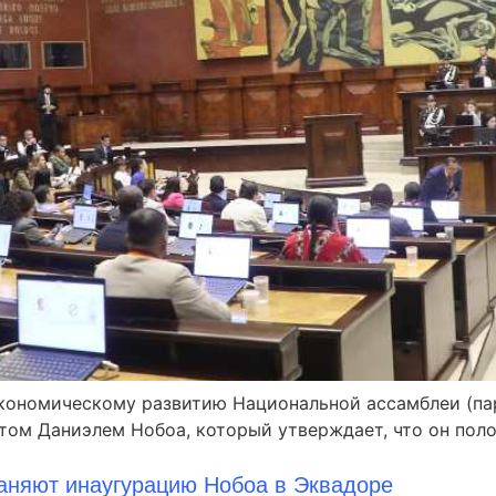
о экономическому развитию Национальной ассамблеи (п
нтом Даниэлем Нобоа, который утверждает, что он пол
аняют инаугурацию Нобоа в Эквадоре