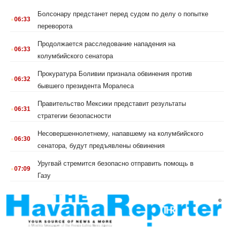
.
Болсонару предстанет перед судом по делу о попытке
06:33
переворота
.
Продолжается расследование нападения на
06:33
колумбийского сенатора
.
Прокуратура Боливии признала обвинения против
06:32
бывшего президента Моралеса
.
Правительство Мексики представит результаты
06:31
стратегии безопасности
.
Несовершеннолетнему, напавшему на колумбийского
06:30
сенатора, будут предъявлены обвинения
.
Уругвай стремится безопасно отправить помощь в
07:09
Газу