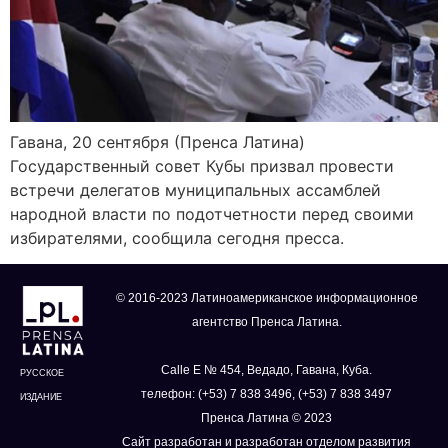
Гавана, 20 сентября (Пренса Латина)
Государственный совет Кубы призвал провести
встречи делегатов муниципальных ассамблей
народной власти по подотчетности перед своими
избирателями, сообщила сегодня пресса.
© 2016-2023 Латиноамериканское информационное
агентство Пренса Латина.
Calle E № 454, Ведадо, Гавана, Куба.
РУССКОЕ
телефон: (+53) 7 838 3496, (+53) 7 838 3497
ИЗДАНИЕ
Пренса Латина © 2023
Сайт разработан и разработан отделом развития