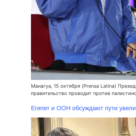
Манагуа, 15 октября (Prensa Latina) През
правительство проводит против палестинск
Египет и ООН обсуждают пути увел