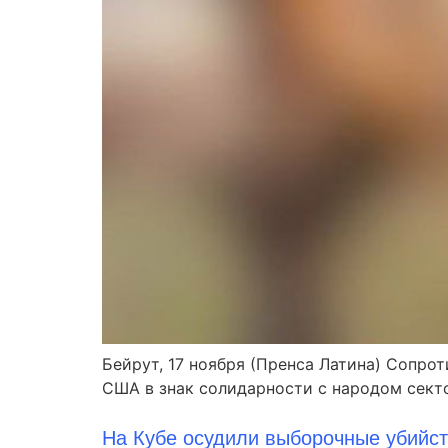
Бейрут, 17 ноября (Пренса Латина) Сопро
США в знак солидарности с народом секто
На Кубе осудили выборочные убийст