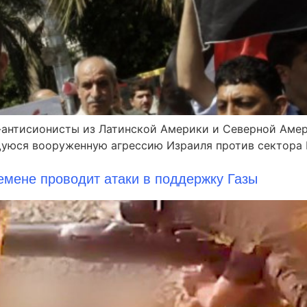
и-антисионисты из Латинской Америки и Северной Аме
уюся вооруженную агрессию Израиля против сектора Г
емене проводит атаки в поддержку Газы