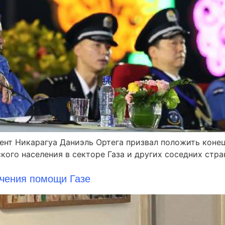
идент Никарагуа Даниэль Ортега призвал положить коне
ого населения в секторе Газа и других соседних стран
ичения помощи Газе