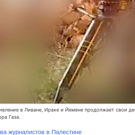
тивление в Ливане, Ираке и Йемене продолжает свои д
ра Газа.
ва журналистов в Палестине