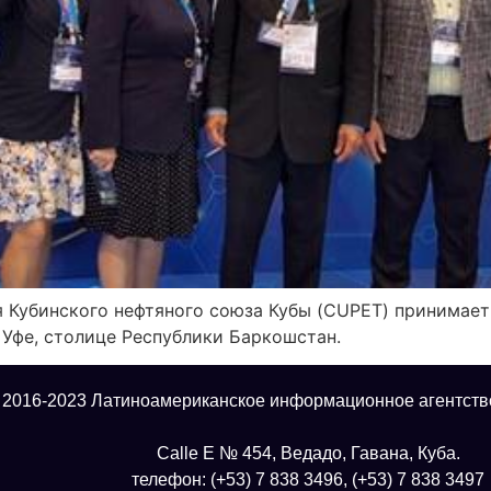
я Кубинского нефтяного союза Кубы (CUPET) принимае
 Уфе, столице Республики Баркошстан.
 2016-2023 Латиноамериканское информационное агентств
Calle E № 454, Ведадо, Гавана, Куба.
телефон: (+53) 7 838 3496, (+53) 7 838 3497