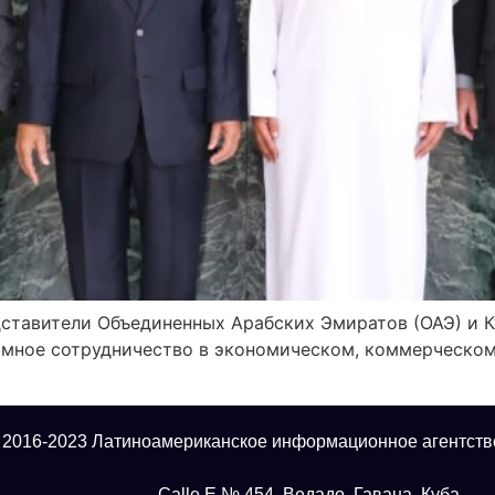
дставители Объединенных Арабских Эмиратов (ОАЭ) и 
имное сотрудничество в экономическом, коммерческом
 2016-2023 Латиноамериканское информационное агентств
Calle E № 454, Ведадо, Гавана, Куба.