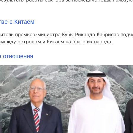
тве с Китаем
титель премьер-министра Кубы Рикардо Кабрисас подче
между островом и Китаем на благо их народа.
е отношения