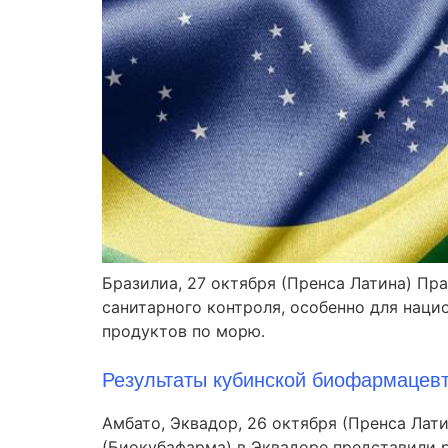
Бразилиа, 27 октября (Пренса Латина) Пр
санитарного контроля, особенно для наци
продуктов по морю.
Результаты кубинской биофармацев
Амбато, Эквадор, 26 октября (Пренса Ла
(Биокубафарма) в Эквадоре представили 