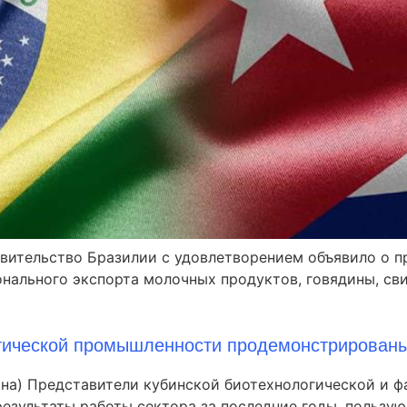
авительство Бразилии с удовлетворением объявило о 
онального экспорта молочных продуктов, говядины, св
тической промышленности продемонстрированы
тина) Представители кубинской биотехнологической и
результаты работы сектора за последние годы, пользу