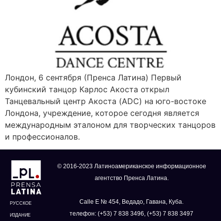
Лондон, 6 сентября (Пренса Латина) Первый
кубинский танцор Карлос Акоста открыл
Танцевальный центр Акоста (ADC) на юго-востоке
Лондона, учреждение, которое сегодня является
международным эталоном для творческих танцоров
и профессионалов.
© 2016-2023 Латиноамериканское информационное
агентство Пренса Латина.
Calle E № 454, Ведадо, Гавана, Куба.
РУССКОЕ
телефон: (+53) 7 838 3496, (+53) 7 838 3497
ИЗДАНИЕ