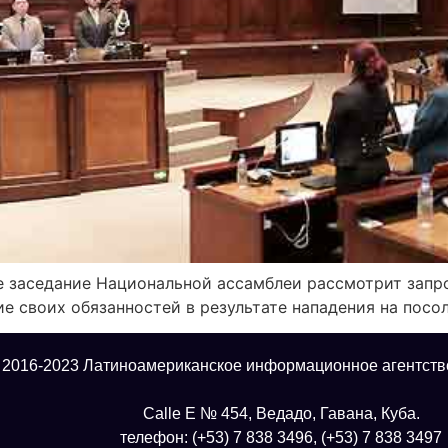
ное заседание Национальной ассамблеи рассмотрит зап
е своих обязанностей в результате нападения на посо
 2016-2023 Латиноамериканское информационное агентств
Calle E № 454, Ведадо, Гавана, Куба.
телефон: (+53) 7 838 3496, (+53) 7 838 3497