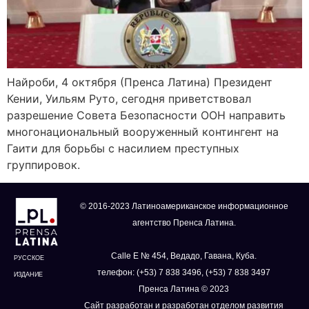
Найроби, 4 октября (Пренса Латина) Президент
Кении, Уильям Руто, сегодня приветствовал
разрешение Совета Безопасности ООН направить
многонациональный вооруженный контингент на
Гаити для борьбы с насилием преступных
группировок.
© 2016-2023 Латиноамериканское информационное
агентство Пренса Латина.
Calle E № 454, Ведадо, Гавана, Куба.
РУССКОЕ
телефон: (+53) 7 838 3496, (+53) 7 838 3497
ИЗДАНИЕ
Пренса Латина © 2023
Сайт разработан и разработан отделом развития