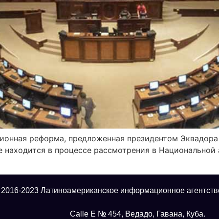
туционная реформа, предложенная президентом Эквадор
е находится в процессе рассмотрения в Национальной
 2016-2023 Латиноамериканское информационное агентств
Calle E № 454, Ведадо, Гавана, Куба.