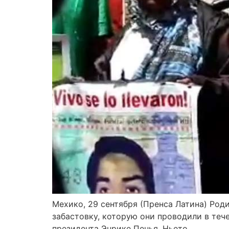
Мехико, 29 сентября (Пренса Латина) Роди
забастовку, которую они проводили в теч
президента Энрике Пенья. Ньето.