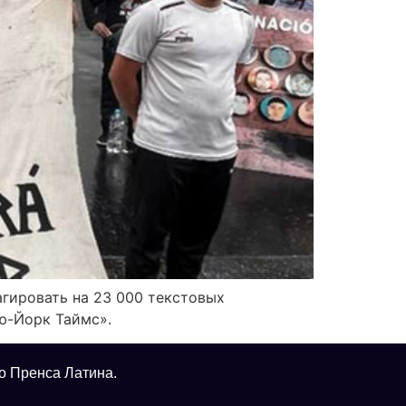
агировать на 23 000 текстовых
ю-Йорк Таймс».
о Пренса Латина.