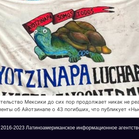
ительство Мексики до сих пор продолжает никак не ре
енты об Айотзинапе о 43 погибших, что публикует «Нь
 2016-2023 Латиноамериканское информационное агентств