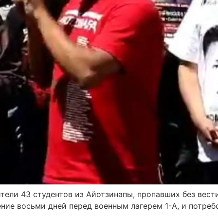
тели 43 студентов из Айотзинапы, пропавших без вести
ение восьми дней перед военным лагерем 1-А, и потре