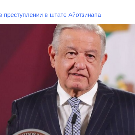
в преступлении в штате Айотзинапа