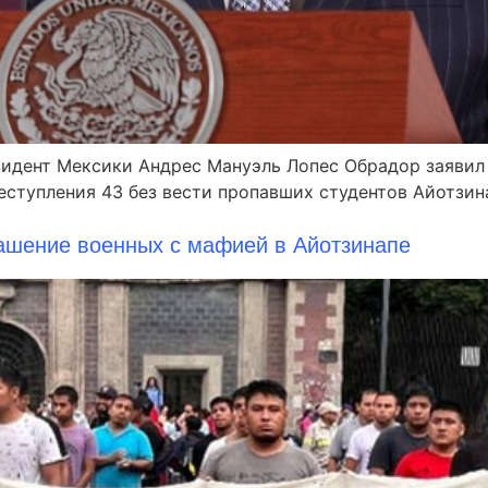
зидент Мексики Андрес Мануэль Лопес Обрадор заявил 
еступления 43 без вести пропавших студентов Айотзин
ашение военных с мафией в Айотзинапе