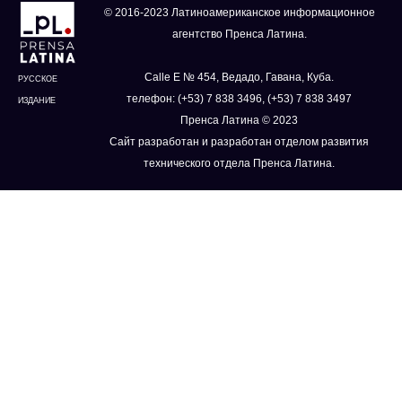
© 2016-2023 Латиноамериканское информационное
агентство Пренса Латина.
Calle E № 454, Ведадо, Гавана, Куба.
РУССКОЕ
телефон: (+53) 7 838 3496, (+53) 7 838 3497
ИЗДАНИЕ
Пренса Латина © 2023
Сайт разработан и разработан отделом развития
технического отдела Пренса Латина.