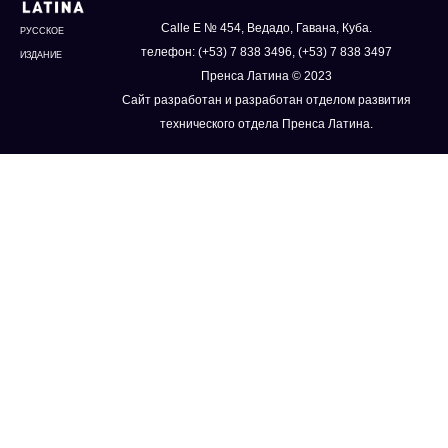
Calle E № 454, Ведадо, Гавана, Куба.
РУССКОЕ
телефон: (+53) 7 838 3496, (+53) 7 838 3497
ИЗДАНИЕ
Пренса Латина © 2023
Сайт разработан и разработан отделом развития
технического отдела Пренса Латина.