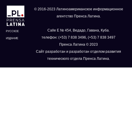
© 2016-2023 Латиноамериканское информационное
агентство Пренса Латина.
Calle E № 454, Ведадо, Гавана, Куба.
РУССКОЕ
телефон: (+53) 7 838 3496, (+53) 7 838 3497
ИЗДАНИЕ
Пренса Латина © 2023
Сайт разработан и разработан отделом развития
технического отдела Пренса Латина.