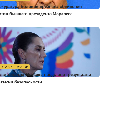
окуратура Боливии признала обвинения
отив бывшего президента Моралеса
ня, 2025
6:31 дп
авительство Мексики представит результаты
ратегии безопасности