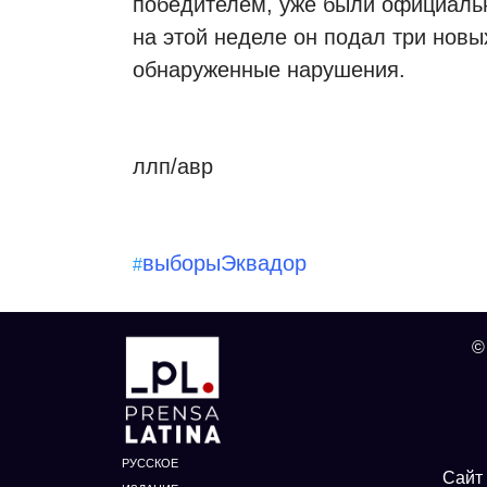
победителем, уже были официаль
на этой неделе он подал три новы
обнаруженные нарушения.
ллп/авр
выборы
Эквадор
#
©
РУССКОЕ
Сайт 