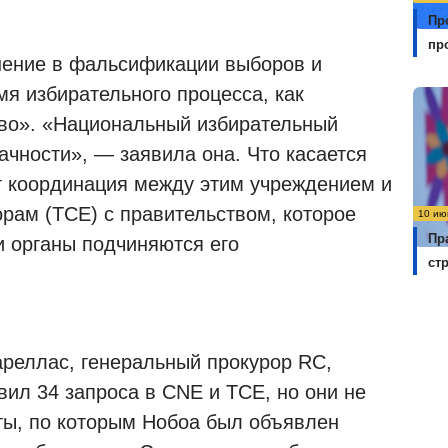
Пр
пр
нение в фальсификации выборов и
мя избирательного процесса, как
во». «Национальный избирательный
ачности», — заявила она. Что касается
т координация между этим учреждением и
рам (TCE) с правительством, которое
10 ию
Пр
и органы подчиняются его
ст
ареллас, генеральный прокурор RC,
авил 34 запроса в CNE и TCE, но они не
ты, по которым Нобоа был объявлен