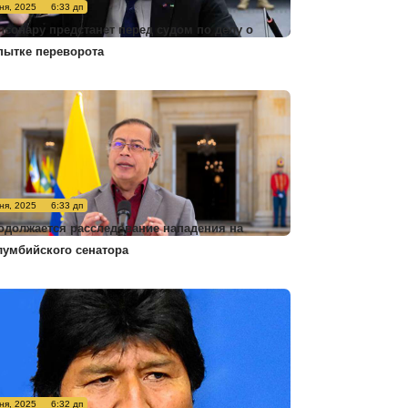
ня, 2025
6:33 дп
лсонару предстанет перед судом по делу о
пытке переворота
ня, 2025
6:33 дп
одолжается расследование нападения на
лумбийского сенатора
ня, 2025
6:32 дп