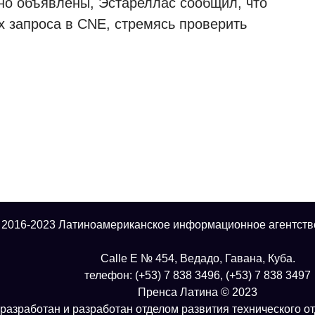
но объявлены, Эстареллас сообщил, что
х запроса в CNE, стремясь проверить
 2016-2023 Латиноамериканское информационное агентств
Calle E № 454, Ведадо, Гавана, Куба.
телефон: (+53) 7 838 3496, (+53) 7 838 3497
Пренса Латина © 2023
разработан и разработан отделом развития технического о