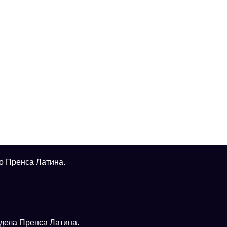
о Пренса Латина.
тдела Пренса Латина.