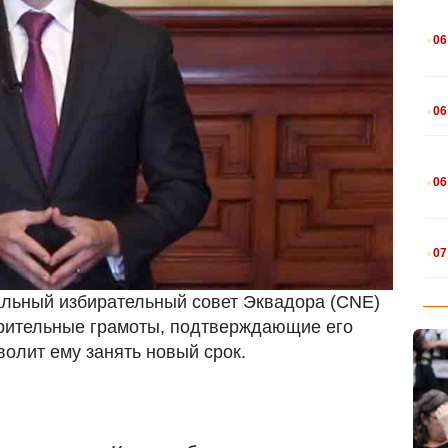
.
06
.
06
.
06
.
07
альный избирательный совет Эквадора (CNE)
рительные грамоты, подтверждающие его
волит ему занять новый срок.