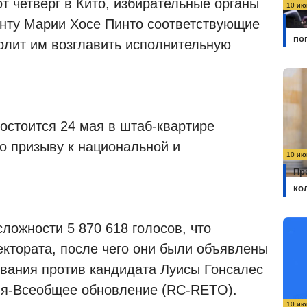
т четверг в Кито, избирательные органы
10 ию
енту Марии Хосе Пинто соответствующие
Бо
по
волит им возглавить исполнительную
остоится 24 мая в штаб-квартире
о призыву к национальной и
10 ию
Пр
ко
ложности 5 870 618 голосов, что
ектората, после чего они были объявлены
ования против кандидата Луисы Гонсалес
ия-Всеобщее обновление (RC-RETO).
10 ию