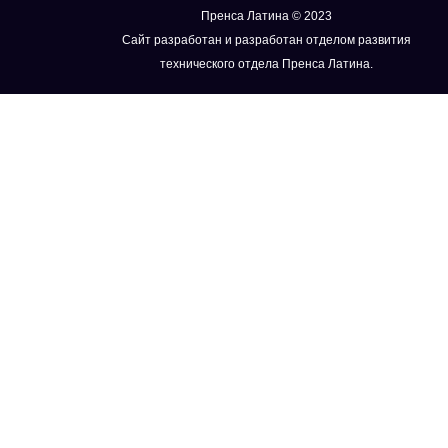
Пренса Латина © 2023
Сайт разработан и разработан отделом развития
технического отдела Пренса Латина.