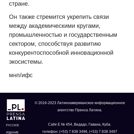
стране.
Он также стремится укрепить связи
между академическими кругами,
промышленностью и государственным
сектором, способствуя развитию
конкурентоспособной инновационной
экосистемы.
мнп/ифс
© 2016-2023 Латиноамериканское информационное
агентство Пренса Латина.
Calle E № 454, Ведадо, Гавана, Куба.
РУССКОЕ
телефон: (+53) 7 838 3496, (+53) 7 838 3497
ИЗДАНИЕ