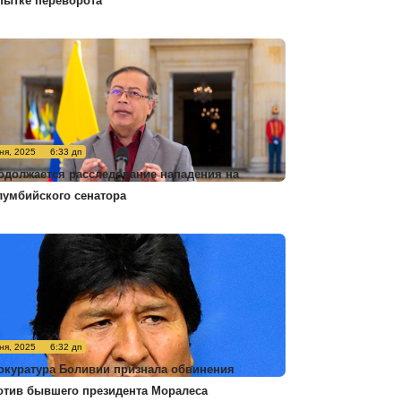
пытке переворота
ня, 2025
6:33 дп
одолжается расследование нападения на
лумбийского сенатора
ня, 2025
6:32 дп
окуратура Боливии признала обвинения
отив бывшего президента Моралеса