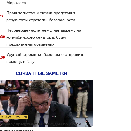
Моралеса
Правительство Мексики представит
:31
результаты стратегии безопасности
Несовершеннолетнему, напавшему на
:30
колумбийского сенатора, будут
предъявлены обвинения
Уругвай стремится безопасно отправить
:09
помощь в Газу
СВЯЗАННЫЕ ЗАМЕТКИ
ня, 2025
6:33 дп
лсонару предстанет перед судом по делу о