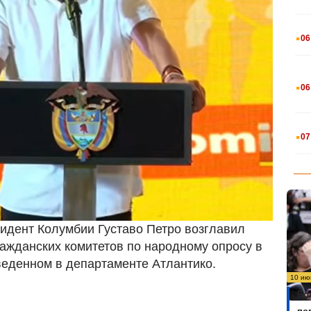
.
06
.
06
.
07
езидент Колумбии Густаво Петро возглавил
жданских комитетов по народному опросу в
веденном в департаменте Атлантико.
10 ию
Бо