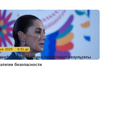
ня, 2025
6:31 дп
авительство Мексики представит результаты
ратегии безопасности