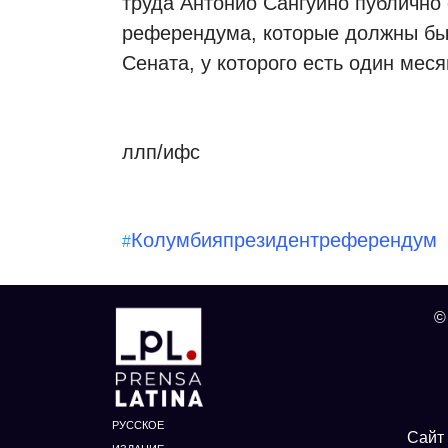
труда Антонио Сангуино публично
референдума, которые должны бы
Сената, у которого есть один мес
ллп/ифс
Колумбия
президент
референдум
#
©
РУССКОЕ
Сайт 