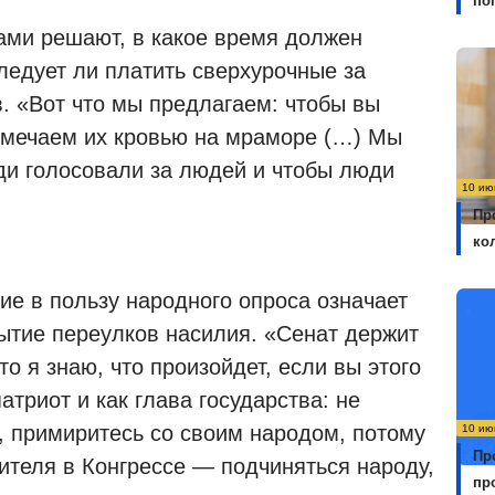
по
сами решают, в какое время должен
ледует ли платить сверхурочные за
. «Вот что мы предлагаем: чтобы вы
отмечаем их кровью на мраморе (…) Мы
юди голосовали за людей и чтобы люди
10 ию
Пр
ко
ние в пользу народного опроса означает
рытие переулков насилия. «Сенат держит
то я знаю, что произойдет, если вы этого
атриот и как глава государства: не
, примиритесь со своим народом, потому
10 ию
Пр
ителя в Конгрессе — подчиняться народу,
пр