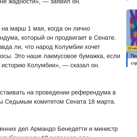
 не жадности», — заявил он.
на марш 1 мая, когда он лично
ндума, который он продвигает в Сенате.
авда ли, что народ Колумбии хочет
10 ию
осы. Это наше лакмусовое бумажка, если
Пр
ст
 историю Колумбии», — сказал он.
настаивать на проведении референдума в
ы Седьмым комитетом Сената 18 марта.
енних дел Армандо Бенедетти и министр