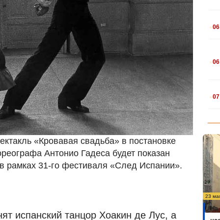
.
06
.
06
.
07
пектакль «Кровавая свадьба» в постановке
ореографа Антонио Гадеса будет показан
в рамках 31-го фестиваля «След Испании».
23 ма
На
ят испанский танцор Хоакин де Лус, а