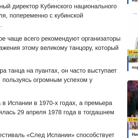
на
ьный директор Кубинского национального
ля, попеременно с кубинской
.
рое чаще всего рекомендуют организаторы
ажения этому великому танцору, который
22 ма
На
по
а танца на пуантах, он часто выступает
, пользуясь огромным успехом у
в Испании в 1970-х годах, а премьера
ялась 29 апреля 1978 года в тогдашнем
21 ма
Ар
фестиваль «След Испании» способствует
Ни