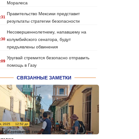
Моралеса
Правительство Мексики представит
:31
результаты стратегии безопасности
Несовершеннолетнему, напавшему на
:30
колумбийского сенатора, будут
предъявлены обвинения
Уругвай стремится безопасно отправить
:09
помощь в Газу
СВЯЗАННЫЕ ЗАМЕТКИ
я, 2025
12:52 дп
 Кубе готовится семинар по туризму и