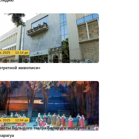
следию
я, 2025
12:14 дп
 Кубе выставка «Четыре века европейской
ртретной живописи»
я, 2025
12:04 дп
тисты Большого театра Беларуси выступят в
карагуа