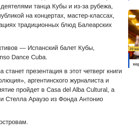
деятелями танца Кубы и из-за рубежа,
убликой на концертах, мастер-классах,
тациях традиционных блюд Балеарских
ктивов — Испанский балет Кубы,
20 ма
onso Dance Cuba.
Ум
хо
станет презентация в этот четверг книги
олюция», аргентинского журналиста и
ие пройдет в Casa del Alba Cultural, а
 и Стелла Араузо из Фонда Антонио
островам.