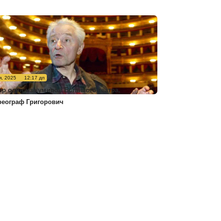
я, 2025
12:17 дп
ер один из кумиров Большого театра,
реограф Григорович