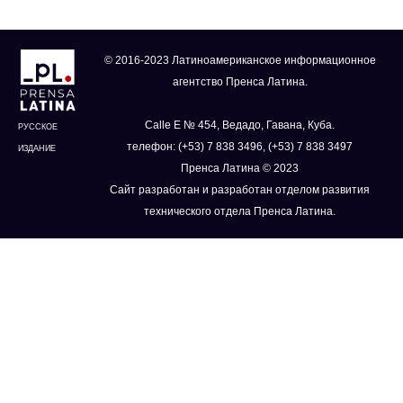
© 2016-2023 Латиноамериканское информационное
агентство Пренса Латина.
Calle E № 454, Ведадо, Гавана, Куба.
РУССКОЕ
телефон: (+53) 7 838 3496, (+53) 7 838 3497
ИЗДАНИЕ
Пренса Латина © 2023
Сайт разработан и разработан отделом развития
технического отдела Пренса Латина.