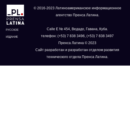
© 2016-2023 Латиноамериканское информационное
агентство Пренса Латина.
Calle E № 454, Ведадо, Гавана, Куба.
РУССКОЕ
телефон: (+53) 7 838 3496, (+53) 7 838 3497
ИЗДАНИЕ
Пренса Латина © 2023
Сайт разработан и разработан отделом развития
технического отдела Пренса Латина.