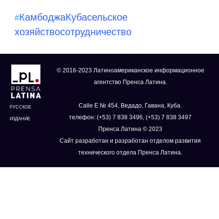
Камбоджа
Куба
сельское
#
хозяйство
сотрудничество
© 2016-2023 Латиноамериканское информационное
агентство Пренса Латина.
Calle E № 454, Ведадо, Гавана, Куба.
РУССКОЕ
телефон: (+53) 7 838 3496, (+53) 7 838 3497
ИЗДАНИЕ
Пренса Латина © 2023
Сайт разработан и разработан отделом развития
технического отдела Пренса Латина.