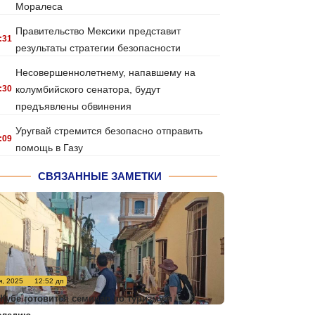
Моралеса
Правительство Мексики представит
:31
результаты стратегии безопасности
Несовершеннолетнему, напавшему на
:30
колумбийского сенатора, будут
предъявлены обвинения
Уругвай стремится безопасно отправить
:09
помощь в Газу
СВЯЗАННЫЕ ЗАМЕТКИ
я, 2025
12:52 дп
 Кубе готовится семинар по туризму и