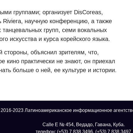
ными группами; организует DisCoreas,
 Riviera, научную конференцию, а также
х танцевальных групп, семи вокальных
ого искусства и курса корейского языка.
 стороны, объяснил зрителям, что,
е кино практически не знают, он приехал
нать больше о ней, ее культуре и истории.
 2016-2023 Латиноамериканское информационное агентств
Calle E № 454, Ведадо, Гавана, Куба.
телефон: (+53) 7 838 3496, (+53) 7 838 3497