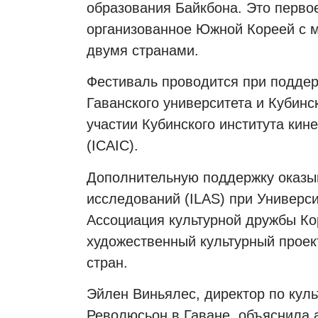
образования Байкбона. Это перво
организованное Южной Кореей с 
двумя странами.
Фестиваль проводится при поддер
Гаванского университета и Кубинс
участии Кубинского института кин
(ICAIC).
Дополнительную поддержку оказы
исследований (ILAS) при Универси
Ассоциация культурной дружбы Ко
художественный культурный проект
стран.
Эйлен Виньялес, директор по кул
Революсьон в Гаване, объяснила а