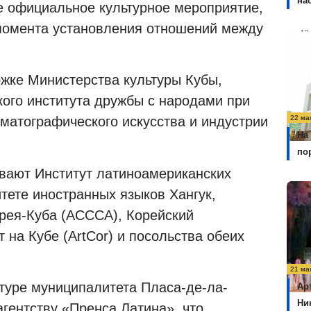
на
е официальное культурное мероприятие,
момента установления отношений между
жке Министерства культуры Кубы,
кого института дружбы с народами при
22 ма
ематографического искусства и индустрии
На
по
вают Институт латиноамериканских
тете иностранных языков Хангук,
рея-Куба (ACCCA), Корейский
 на Кубе (ArtCor) и посольства обеих
21 ма
ьтуре муниципалитета Пласа-де-ла-
Ар
Ни
гентству «Пренса Латина», что