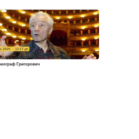
я, 2025
12:17 дп
ер один из кумиров Большого театра,
реограф Григорович