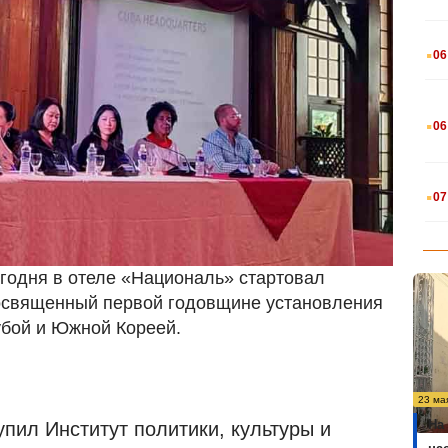
.
06
.
06
.
07
егодня в отеле «Националь» стартовал
 посвященный первой годовщине установления
бой и Южной Кореей.
23 ма
На
пил Институт политики, культуры и