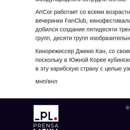
ArtCor работает со всеми возраст
вечеринки FanClub, кинофестиваль
добился создания пятидесяти тре
групп, десяти групп изобразительн
Кинорежиссер Джекю Кан, со своей
поскольку в Южной Корее кубинско
в эту карибскую страну с целью уз
мнп/внл
©