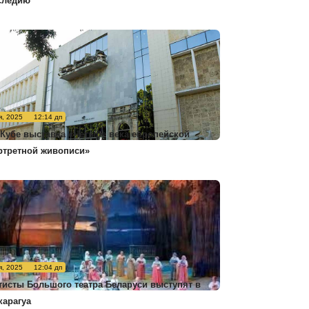
следию
я, 2025
12:14 дп
 Кубе выставка «Четыре века европейской
ртретной живописи»
я, 2025
12:04 дп
тисты Большого театра Беларуси выступят в
карагуа