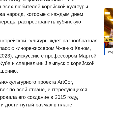
 всех любителей корейской культуры
а народа, которые с каждым днем ​​
очередь, распространить кубинскую
корейской культуры ждет разнообразная
20 ма
Ум
ласс с кинорежиссером Чже-кю Каном,
хо
(2023), дискуссию с профессором Мартой
Кубе и специальный выпуск о корейской
лашению.
о-культурного проекта ArtCor,
век по всей стране, интересующихся
ровала его создание в 2015 году,
и достигнутый размах в плане