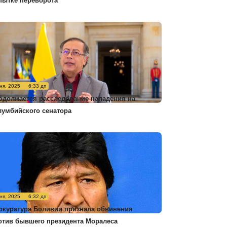
пытке переворота
ня, 2025
6:33 дп
одолжается расследование нападения на
лумбийского сенатора
ня, 2025
6:32 дп
окуратура Боливии признала обвинения
отив бывшего президента Моралеса