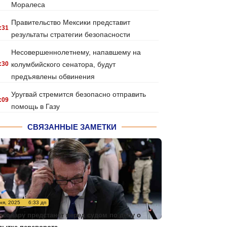
Моралеса
Правительство Мексики представит
:31
результаты стратегии безопасности
Несовершеннолетнему, напавшему на
:30
колумбийского сенатора, будут
предъявлены обвинения
Уругвай стремится безопасно отправить
:09
помощь в Газу
СВЯЗАННЫЕ ЗАМЕТКИ
ня, 2025
6:33 дп
лсонару предстанет перед судом по делу о