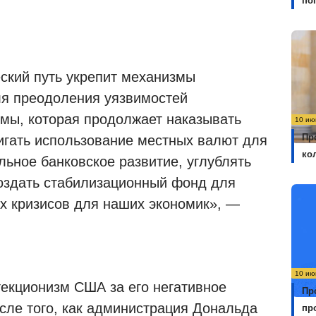
по
еский путь укрепит механизмы
ля преодоления уязвимостей
мы, которая продолжает наказывать
10 ию
Пр
игать использование местных валют для
ко
льное банковское развитие, углублять
оздать стабилизационный фонд для
х кризисов для наших экономик», —
10 ию
екционизм США за его негативное
Пр
сле того, как администрация Дональда
пр