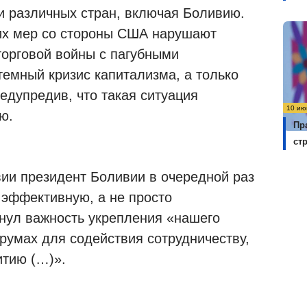
 различных стран, включая Боливию.
ких мер со стороны США нарушают
орговой войны с пагубными
темный кризис капитализма, а только
редупредив, что такая ситуация
10 ию
ю.
Пр
ст
ии президент Боливии в очередной раз
 эффективную, а не просто
нул важность укрепления «нашего
румах для содействия сотрудничеству,
итию (…)».