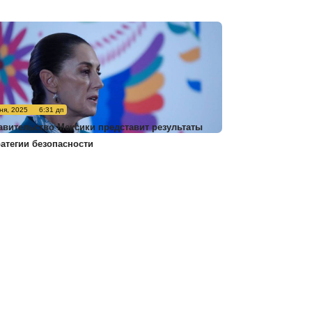
ня, 2025
6:31 дп
авительство Мексики представит результаты
ратегии безопасности