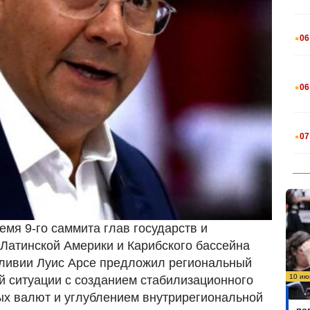
.
06
.
06
.
07
ремя 9-го саммита глав государств и
Латинской Америки и Карибского бассейна
оливии Луис Арсе предложил региональный
10 ию
й ситуации с созданием стабилизационного
Бо
х валют и углублением внутрирегиональной