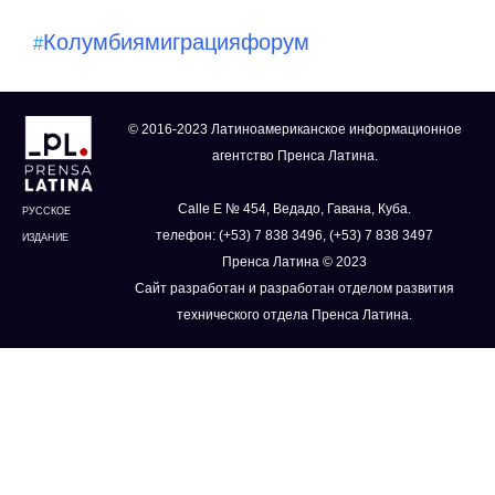
Колумбия
миграция
форум
#
© 2016-2023 Латиноамериканское информационное
агентство Пренса Латина.
Calle E № 454, Ведадо, Гавана, Куба.
РУССКОЕ
телефон: (+53) 7 838 3496, (+53) 7 838 3497
ИЗДАНИЕ
Пренса Латина © 2023
Сайт разработан и разработан отделом развития
технического отдела Пренса Латина.