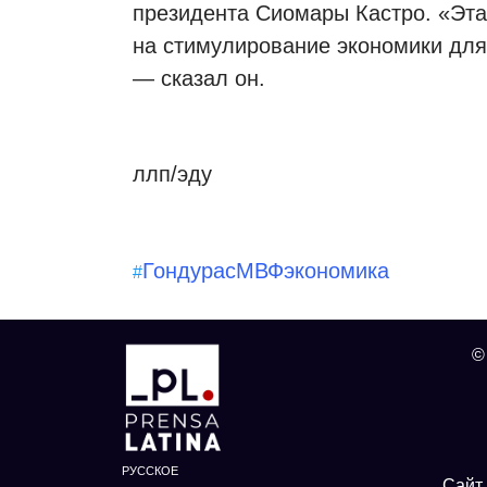
президента Сиомары Кастро. «Эта 
на стимулирование экономики для 
— сказал он.
ллп/эду
Гондурас
МВФ
экономика
#
©
РУССКОЕ
Сайт 