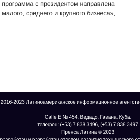
программа с президентом направлена ​​
малого, среднего и крупного бизнеса»,
 2016-2023 Латиноамериканское информационное агентств
Calle E № 454, Ведадо, Гавана, Куба.
телефон: (+53) 7 838 3496, (+53) 7 838 3497
Пренса Латина © 2023
разработан и разработан отделом развития технического о