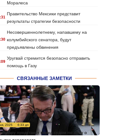
Моралеса
Правительство Мексики представит
:31
результаты стратегии безопасности
Несовершеннолетнему, напавшему на
:30
колумбийского сенатора, будут
предъявлены обвинения
Уругвай стремится безопасно отправить
:09
помощь в Газу
СВЯЗАННЫЕ ЗАМЕТКИ
ня, 2025
6:33 дп
лсонару предстанет перед судом по делу о