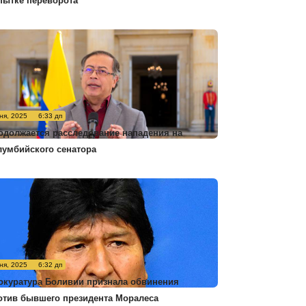
пытке переворота
ня, 2025
6:33 дп
одолжается расследование нападения на
лумбийского сенатора
ня, 2025
6:32 дп
окуратура Боливии признала обвинения
отив бывшего президента Моралеса