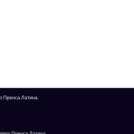
о Пренса Латина.
тдела Пренса Латина.