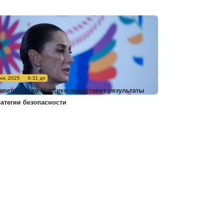
ня, 2025
6:31 дп
авительство Мексики представит результаты
ратегии безопасности