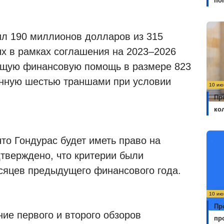
по
л 190 миллионов долларов из 315
х в рамках соглашения на 2023–2026
общую финансовую помощь в размере 823
нную шестью траншами при условии
10 ию
Пр
ко
то Гондурас будет иметь право на
дтверждено, что критерии были
сяцев предыдущего финансового года.
10 ию
Пр
ие первого и второго обзоров
пр