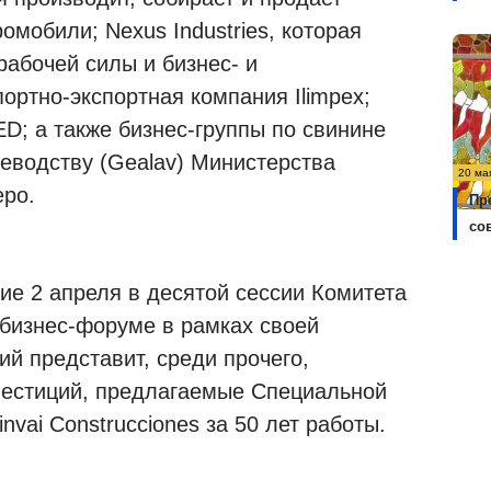
мобили; Nexus Industries, которая
рабочей силы и бизнес- и
ортно-экспортная компания Ilimpex;
D; а также бизнес-группы по свинине
цеводству (Gealav) Министерства
20 ма
еро.
Пр
со
ие 2 апреля в десятой сессии Комитета
 бизнес-форуме в рамках своей
й представит, среди прочего,
вестиций, предлагаемые Специальной
nvai Construcciones за 50 лет работы.