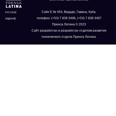
Calle E № 454, Ведадо, Гавана, Куба.
РУССКОЕ
телефон: (+53) 7 838 3496, (+53) 7 838 3497
ИЗДАНИЕ
Пренса Латина © 2023
Сайт разработан и разработан отделом развития
технического отдела Пренса Латина.