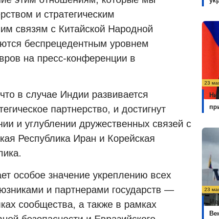
ук
ством и стратегическим
шим связям с Китайской Народной
уются беспрецедентным уровнем
вров на пресс-конференции в
23 ма
что в случае Индии развивается
Ни
пр
егическое партнерство, и достигнут
нии и углублении дружественных связей с
ская Республика Иран и Корейская
лика.
ает особое значение укреплению всех
юзниками и партнерами государств —
23 ма
Ме
мках сообщества, а также в рамках
Ве
вной безопасности и Евразийского