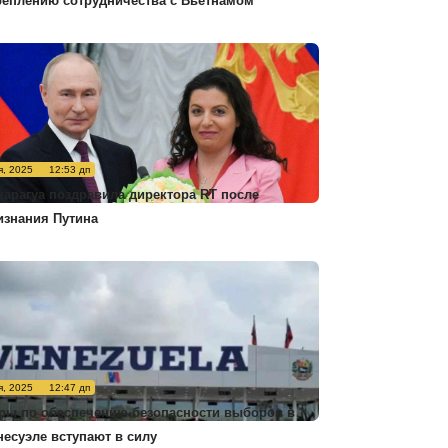
реплению сотрудничества с Вьетнамом
я, 2025
12:53 дп
карагуа поздравила директора RT после
изнания Путина
я, 2025
12:47 дп
ры по обеспечению безопасности выборов в
несуэле вступают в силу