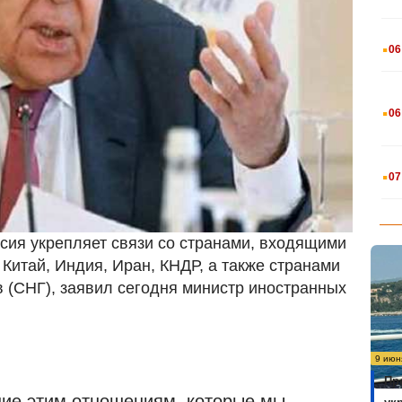
.
06
.
06
.
07
ссия укрепляет связи со странами, входящими
 Китай, Индия, Иран, КНДР, а также странами
 (СНГ), заявил сегодня министр иностранных
9 июн
Пр
ие этим отношениям, которые мы