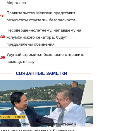
Моралеса
Правительство Мексики представит
:31
результаты стратегии безопасности
Несовершеннолетнему, напавшему на
:30
колумбийского сенатора, будут
предъявлены обвинения
Уругвай стремится безопасно отправить
:09
помощь в Газу
СВЯЗАННЫЕ ЗАМЕТКИ
я, 2025
7:08 дп
есса Коста-Рики подчеркивает интерес к