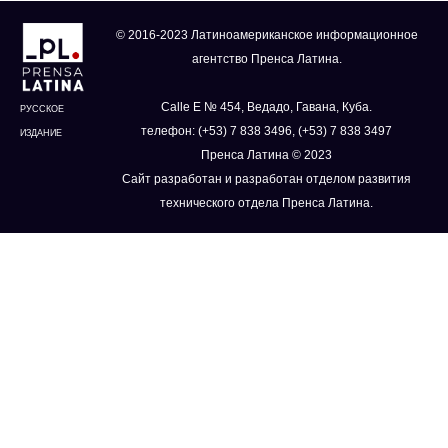
© 2016-2023 Латиноамериканское информационное
агентство Пренса Латина.
Calle E № 454, Ведадо, Гавана, Куба.
РУССКОЕ
телефон: (+53) 7 838 3496, (+53) 7 838 3497
ИЗДАНИЕ
Пренса Латина © 2023
Сайт разработан и разработан отделом развития
технического отдела Пренса Латина.