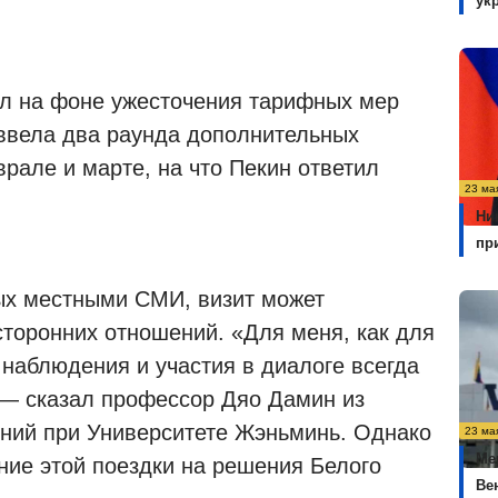
.
ук
ел на фоне ужесточения тарифных мер
ввела два раунда дополнительных
рале и марте, на что Пекин ответил
23 ма
Ни
пр
ых местными СМИ, визит может
сторонних отношений. «Для меня, как для
 наблюдения и участия в диалоге всегда
 — сказал профессор Дяо Дамин из
ний при Университете Жэньминь. Однако
23 ма
Ме
ние этой поездки на решения Белого
Ве