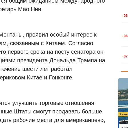
ется общим ожиданием международного
ретарь Мао Нин.
.
06
.
 Монтаны, проявил особый интерес к
06
ам, связанным с Китаем. Согласно
о первого срока на посту сенатора он
.
07
циями президента Дональда Трампа на
 течение шести лет работал
ериковом Китае и Гонконге.
мится улучшить торговые отношения
нные Штаты смогут продавать больше
9 июн
здать рабочие места для американцев»,
Пр