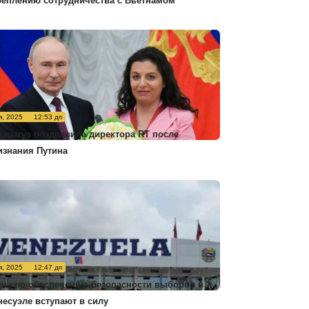
реплению сотрудничества с Вьетнамом
я, 2025
12:53 дп
карагуа поздравила директора RT после
изнания Путина
я, 2025
12:47 дп
ры по обеспечению безопасности выборов в
несуэле вступают в силу