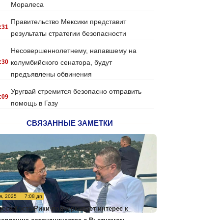
Моралеса
Правительство Мексики представит
:31
результаты стратегии безопасности
Несовершеннолетнему, напавшему на
:30
колумбийского сенатора, будут
предъявлены обвинения
Уругвай стремится безопасно отправить
:09
помощь в Газу
СВЯЗАННЫЕ ЗАМЕТКИ
я, 2025
7:08 дп
есса Коста-Рики подчеркивает интерес к