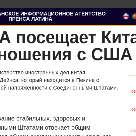
АНСКОЕ ИНФОРМАЦИОННОЕ АГЕНТСТВО
ПРЕНСА ЛАТИНА
А посещает Кита
тношения с США
истерство иностранных дел Китая
ейнса, который находится в Пекине с
.
вой напряженности с Соединенными Штатами.
06
.
06
жание стабильных, здоровых и
.
нными Штатами отвечает общим
06