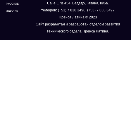
Calle E № 454, Ведадо, Гавана, Куба.
РУССКОЕ
телефон: (+53) 7 838 3496, (+53) 7 838 3497
ИЗДАНИЕ
Пренса Латина © 2023
Сайт разработан и разработан отделом развития
технического отдела Пренса Латина.