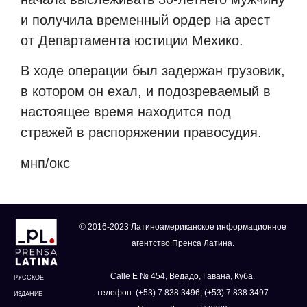
и получила временный ордер на арест
от Департамента юстиции Мехико.
В ходе операции был задержан грузовик,
в котором он ехал, и подозреваемый в
настоящее время находится под
стражей в распоряжении правосудия.
мнп/окс
© 2016-2023 Латиноамериканское информационное
агентство Пренса Латина.
Calle E № 454, Ведадо, Гавана, Куба.
РУССКОЕ
телефон: (+53) 7 838 3496, (+53) 7 838 3497
ИЗДАНИЕ