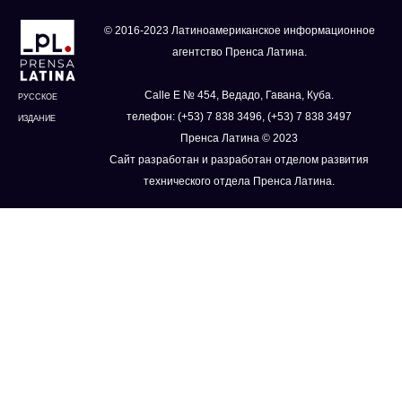
© 2016-2023 Латиноамериканское информационное
агентство Пренса Латина.
Calle E № 454, Ведадо, Гавана, Куба.
РУССКОЕ
телефон: (+53) 7 838 3496, (+53) 7 838 3497
ИЗДАНИЕ
Пренса Латина © 2023
Сайт разработан и разработан отделом развития
технического отдела Пренса Латина.