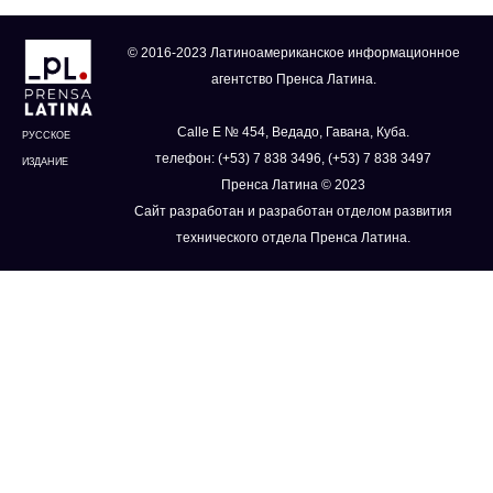
© 2016-2023 Латиноамериканское информационное
агентство Пренса Латина.
Calle E № 454, Ведадо, Гавана, Куба.
РУССКОЕ
телефон: (+53) 7 838 3496, (+53) 7 838 3497
ИЗДАНИЕ
Пренса Латина © 2023
Сайт разработан и разработан отделом развития
технического отдела Пренса Латина.