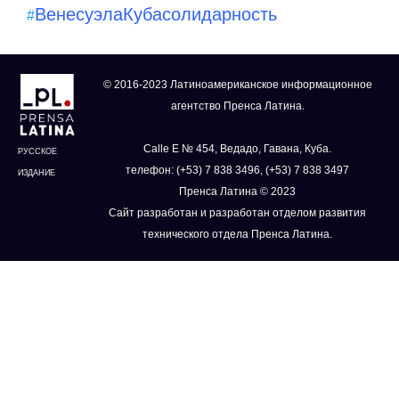
Венесуэла
Куба
солидарность
#
© 2016-2023 Латиноамериканское информационное
агентство Пренса Латина.
Calle E № 454, Ведадо, Гавана, Куба.
РУССКОЕ
телефон: (+53) 7 838 3496, (+53) 7 838 3497
ИЗДАНИЕ
Пренса Латина © 2023
Сайт разработан и разработан отделом развития
технического отдела Пренса Латина.