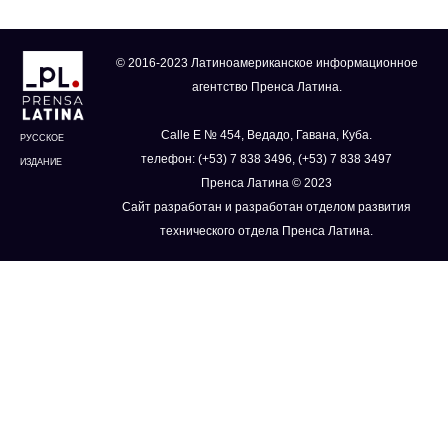
© 2016-2023 Латиноамериканское информационное
агентство Пренса Латина.
Calle E № 454, Ведадо, Гавана, Куба.
РУССКОЕ
телефон: (+53) 7 838 3496, (+53) 7 838 3497
ИЗДАНИЕ
Пренса Латина © 2023
Сайт разработан и разработан отделом развития
технического отдела Пренса Латина.