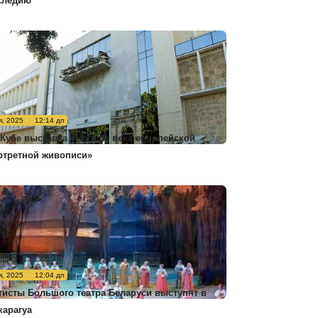
следию
я, 2025
12:14 дп
 Кубе выставка «Четыре века европейской
ртретной живописи»
я, 2025
12:04 дп
тисты Большого театра Беларуси выступят в
карагуа