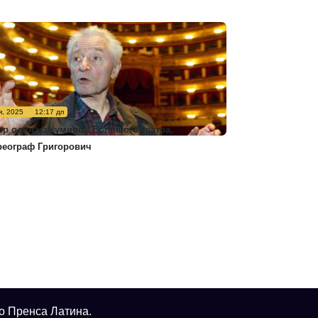
я, 2025
12:17 дп
ер один из кумиров Большого театра,
реограф Григорович
о Пренса Латина.