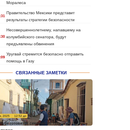
Моралеса
Правительство Мексики представит
:31
результаты стратегии безопасности
Несовершеннолетнему, напавшему на
:30
колумбийского сенатора, будут
предъявлены обвинения
Уругвай стремится безопасно отправить
:09
помощь в Газу
СВЯЗАННЫЕ ЗАМЕТКИ
я, 2025
12:52 дп
 Кубе готовится семинар по туризму и