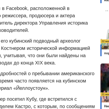
на
я в Facebook, расположенной в
о режиссера, продюсера и актера
итель директора Управления историка
уководителей.
его кубинский подводный археолог
22 ма
На
 Костнером исторической информацией
по
и, учитывая, что они были найдены на
водах до конца XIX века.
подробностей о пребывании американского
время часто появляется на кубинском
ериал «Йеллоустоун».
21 ма
ер посетил Кубу, где встретился с
Ар
делем Кастро, с которым, по сообщениям
Ни