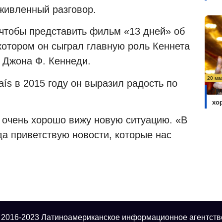
оживленный разговор.
, чтобы представить фильм «13 дней» об
 котором он сыграл главную роль Кеннета
 Джона Ф. Кеннеди.
20 ма
aís в 2015 году он выразил радость по
Ум
хо
о очень хорошо вижу новую ситуацию. «В
да приветствую новости, которые нас
 2016-2023 Латиноамериканское информационное агентств