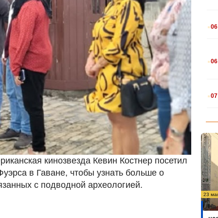
.
06
.
06
.
07
ериканская кинозвезда Кевин Костнер посетил
Фуэрса в Гаване, чтобы узнать больше о
вязанных с подводной археологией.
23 ма
На