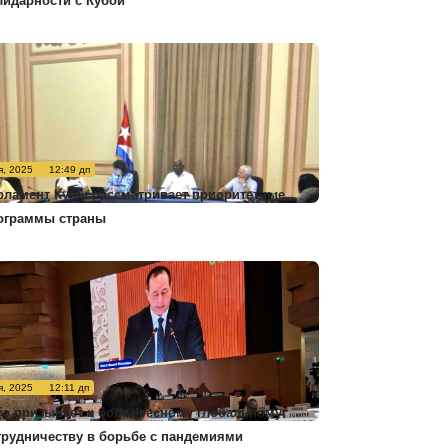
лидарности с Кубой
я, 2025
12:49 дп
рламент Кубы рассматривает приоритетные
ограммы страны
я, 2025
12:11 дп
ба призывает к более тесному глобальному
трудничеству в борьбе с пандемиями