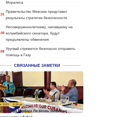
Моралеса
Правительство Мексики представит
:31
результаты стратегии безопасности
Несовершеннолетнему, напавшему на
:30
колумбийского сенатора, будут
предъявлены обвинения
Уругвай стремится безопасно отправить
:09
помощь в Газу
СВЯЗАННЫЕ ЗАМЕТКИ
я, 2025
6:30 дп
р Окленда Барбара Ли вновь заявила о