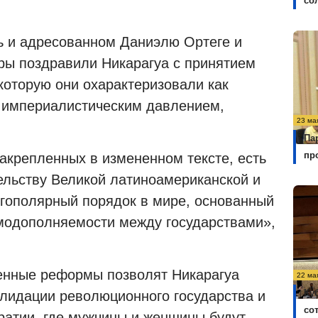
со
ь и адресованном Даниэлю Ортеге и
ры поздравили Никарагуа с принятием
которую они охарактеризовали как
 империалистическим давлением,
23 ма
Па
пр
акрепленных в измененном тексте, есть
ельству Великой латиноамериканской и
огополярный порядок в мире, основанный
имодополняемости между государствами»,
ренные реформы позволят Никарагуа
22 ма
Ку
лидации революционного государства и
со
атии, где мужчины и женщины будут