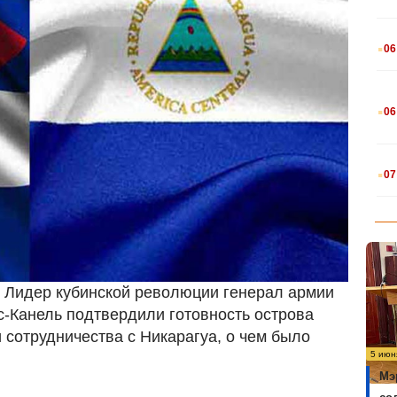
.
06
.
06
.
07
) Лидер кубинской революции генерал армии
с-Канель подтвердили готовность острова
 сотрудничества с Никарагуа, о чем было
5 июн
Мэ