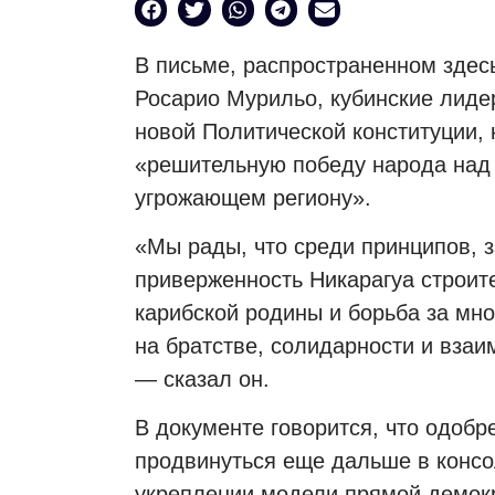
В письме, распространенном здес
Росарио Мурильо, кубинские лиде
новой Политической конституции, 
«решительную победу народа над
угрожающем региону».
«Мы рады, что среди принципов, з
приверженность Никарагуа строит
карибской родины и борьба за мн
на братстве, солидарности и вза
— сказал он.
В документе говорится, что одоб
продвинуться еще дальше в консо
укреплении модели прямой демокр