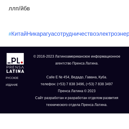
ллп/йбв
Китай
Никарагуа
сотрудничество
электроэнер
#
© 2016-2023 Латиноамериканское информационное
агентство Пренса Латина.
Calle E № 454, Ведадо, Гавана, Куба.
РУССКОЕ
телефон: (+53) 7 838 3496, (+53) 7 838 3497
ИЗДАНИЕ
Пренса Латина © 2023
Сайт разработан и разработан отделом развития
технического отдела Пренса Латина.