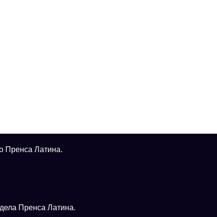
о Пренса Латина.
тдела Пренса Латина.