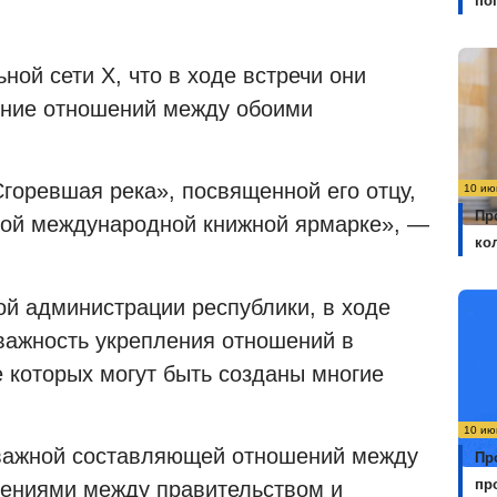
по
ной сети X, что в ходе встречи они
ение отношений между обоими
Сгоревшая река», посвященной его отцу,
10 ию
Пр
кой международной книжной ярмарке», —
ко
й администрации республики, в ходе
важность укрепления отношений в
 которых могут быть созданы многие
10 ию
важной составляющей отношений между
Пр
пр
шениями между правительством и