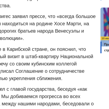
ства.
игес заявил прессе, что «всегда большое
 находиться на родине Хосе Марти, на
дорогих братьев народа Венесуэлы и
еволюции».
10 ию
Пр
 в Карибской стране, он пояснил, что
ст
ый визит в штаб-квартиру Национальной
ечу со своим кубинским коллегой
дписал Соглашение о сотрудничестве
лью укрепления сближения.
ел с главой государства, беседуя «как
. Мы добиваемся прогресса во всех
а между нашими народами, беседовали о