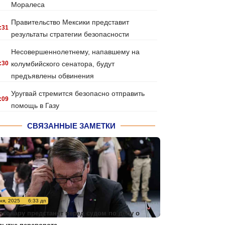
Моралеса
Правительство Мексики представит
:31
результаты стратегии безопасности
Несовершеннолетнему, напавшему на
:30
колумбийского сенатора, будут
предъявлены обвинения
Уругвай стремится безопасно отправить
:09
помощь в Газу
СВЯЗАННЫЕ ЗАМЕТКИ
ня, 2025
6:33 дп
лсонару предстанет перед судом по делу о