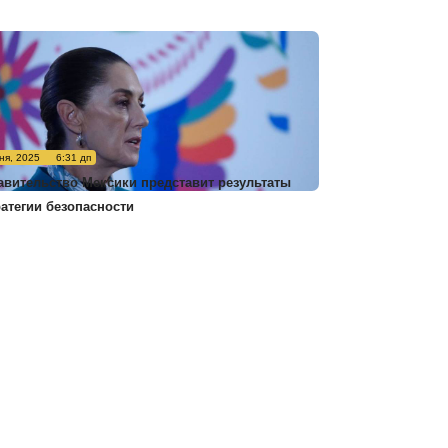
ня, 2025
6:31 дп
авительство Мексики представит результаты
ратегии безопасности