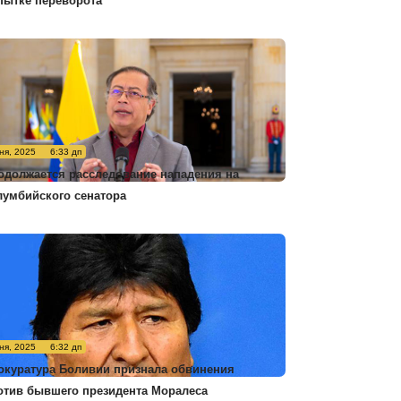
пытке переворота
ня, 2025
6:33 дп
одолжается расследование нападения на
лумбийского сенатора
ня, 2025
6:32 дп
окуратура Боливии признала обвинения
отив бывшего президента Моралеса