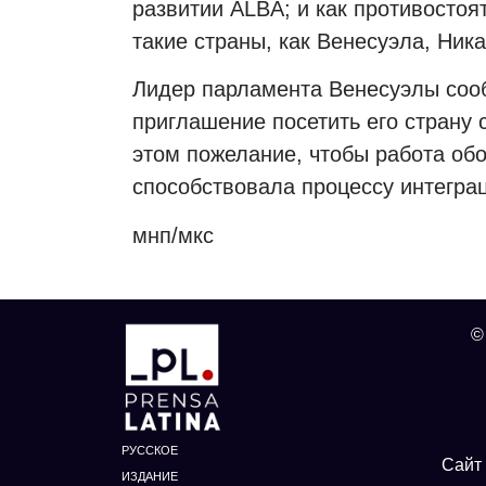
развитии ALBA; и как противостоя
такие страны, как Венесуэла, Ника
Лидер парламента Венесуэлы сооб
приглашение посетить его страну
этом пожелание, чтобы работа об
способствовала процессу интегра
мнп/мкс
©
РУССКОЕ
Сайт 
ИЗДАНИЕ