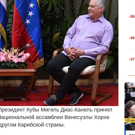
.
06
.
06
.
07
 Президент Кубы Мигель Диас-Канель принял
Национальной ассамблеи Венесуэлы Хорхе
10 ию
другом Карибской страны.
Бо