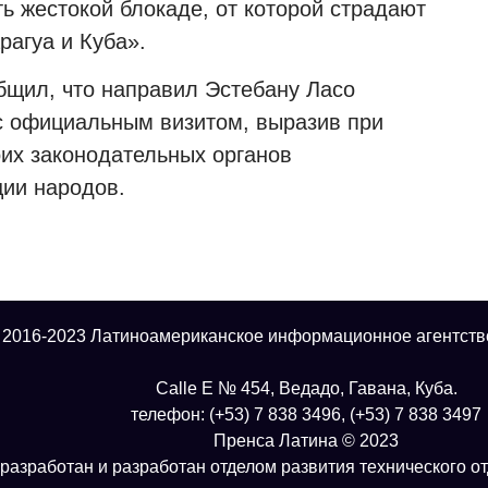
ть жестокой блокаде, от которой страдают
рагуа и Куба».
щил, что направил Эстебану Ласо
 с официальным визитом, выразив при
оих законодательных органов
ции народов.
 2016-2023 Латиноамериканское информационное агентств
Calle E № 454, Ведадо, Гавана, Куба.
телефон: (+53) 7 838 3496, (+53) 7 838 3497
Пренса Латина © 2023
разработан и разработан отделом развития технического о