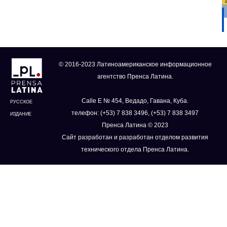
© 2016-2023 Латиноамериканское информационное
агентство Пренса Латина.
Calle E № 454, Ведадо, Гавана, Куба.
РУССКОЕ
телефон: (+53) 7 838 3496, (+53) 7 838 3497
ИЗДАНИЕ
Пренса Латина © 2023
Сайт разработан и разработан отделом развития
технического отдела Пренса Латина.