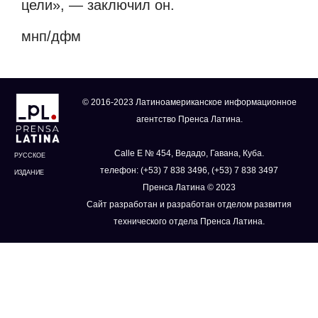
цели», — заключил он.
мнп/дфм
© 2016-2023 Латиноамериканское информационное
агентство Пренса Латина.
Calle E № 454, Ведадо, Гавана, Куба.
РУССКОЕ
телефон: (+53) 7 838 3496, (+53) 7 838 3497
ИЗДАНИЕ
Пренса Латина © 2023
Сайт разработан и разработан отделом развития
технического отдела Пренса Латина.