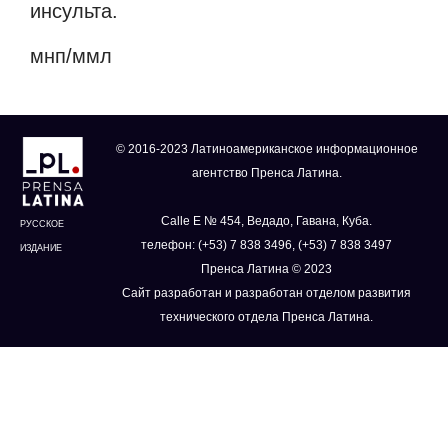
инсульта.
мнп/ммл
© 2016-2023 Латиноамериканское информационное
агентство Пренса Латина.
Calle E № 454, Ведадо, Гавана, Куба.
РУССКОЕ
телефон: (+53) 7 838 3496, (+53) 7 838 3497
ИЗДАНИЕ
Пренса Латина © 2023
Сайт разработан и разработан отделом развития
технического отдела Пренса Латина.