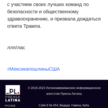
с участием своих лучших команд по
безопасности и общественному
здравоохранению, и призвала дождаться
ответа Трампа.
ллп/лас
Мексика
пошлины
США
#
© 2016-2023 Латиноамериканское информационное
агентство Пренса Латина.
Calle E № 454, Ведадо, Гавана, Куба.
РУССКОЕ