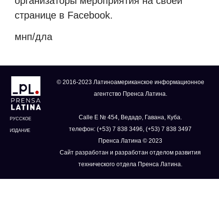
организаторы мероприятия на своей
странице в Facebook.
мнп/дла
© 2016-2023 Латиноамериканское информационное
агентство Пренса Латина.
Calle E № 454, Ведадо, Гавана, Куба.
РУССКОЕ
телефон: (+53) 7 838 3496, (+53) 7 838 3497
ИЗДАНИЕ
Пренса Латина © 2023
Сайт разработан и разработан отделом развития
технического отдела Пренса Латина.