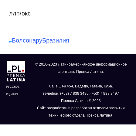
ллп/окс
Болсонару
Бразилия
#
© 2016-2023 Латиноамериканское информационное
агентство Пренса Латина.
Calle E № 454, Ведадо, Гавана, Куба.
РУССКОЕ
телефон: (+53) 7 838 3496, (+53) 7 838 3497
ИЗДАНИЕ
Пренса Латина © 2023
Сайт разработан и разработан отделом развития
технического отдела Пренса Латина.