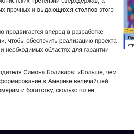
монистских претензий сверхдержав, а
ых прочных и выдающихся столпов этого
о продвигается вперед в разработке
10 ию
Пр
я», чтобы обеспечить реализацию проекта
ст
 и необходимых областях для гарантии
бодителя Симона Боливара: «Больше, чем
ь формирование в Америке величайшей
змерам и богатству, сколько по ее