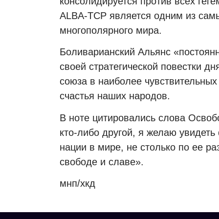
консолидируется против всех геге
ALBA-TCP является одним из сам
многополярного мира.
Боливарианский Альянс «постоянн
своей стратегической повестки дн
союза в наиболее чувствительных
счастья наших народов.
В ноте цитировались слова Осво
кто-либо другой, я желаю увидет
нации в мире, не столько по ее ра
свободе и славе».
мнп/хкд