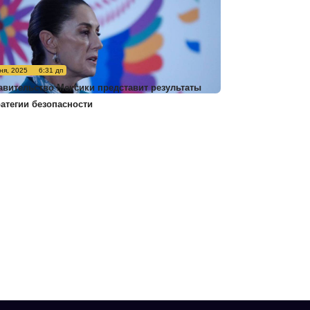
ня, 2025
6:31 дп
авительство Мексики представит результаты
ратегии безопасности