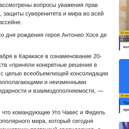
рассмотрены вопросы уважения прав
, защиты суверенитета и мира во всей
ассейне.
10 ию
со дня рождения героя Антонио Хосе де
Пр
ко
абря в Каракасе в ознаменование 20-
ств «приняли конкретные решения в
х с целью всеобъемлющей консолидации
новополагающими и неизменными
лидарности и взаимодополняемости, —
10 ию
Пр
пр
 что командующие Уго Чавес и Фидель
ополярного мира, который сегодня