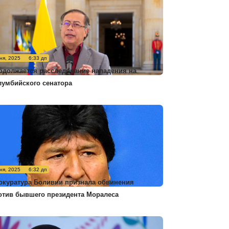
ня, 2025
6:33 дп
одолжается расследование нападения на
лумбийского сенатора
ня, 2025
6:32 дп
окуратура Боливии признала обвинения
отив бывшего президента Моралеса