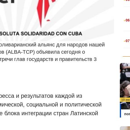
.
06
.
07
Боливарианский альянс для народов нашей
ов (ALBA-TCP) объявила сегодня о
речи глав государств и правительств 3
ресса и результатов каждой из
10 ию
мической, социальной и политической
Бо
зе блока интеграции стран Латинской
по