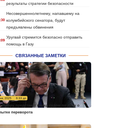
результаты стратегии безопасности
Несовершеннолетнему, напавшему на
:30
колумбийского сенатора, будут
предъявлены обвинения
Уругвай стремится безопасно отправить
:09
помощь в Газу
СВЯЗАННЫЕ ЗАМЕТКИ
ня, 2025
6:33 дп
лсонару предстанет перед судом по делу о
пытке переворота