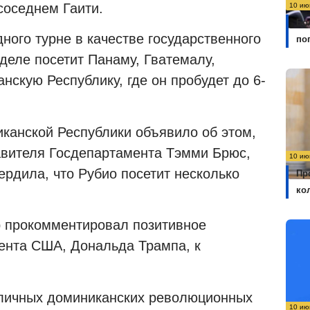
соседнем Гаити.
10 ию
Бо
ного турне в качестве государственного
по
деле посетит Панаму, Гватемалу,
нскую Республику, где он пробудет до 6-
иканской Республики объявило об этом,
вителя Госдепартамента Тэмми Брюс,
10 ию
рдила, что Рубио посетит несколько
Пр
ко
 прокомментировал позитивное
ента США, Дональда Трампа, к
зличных доминиканских революционных
10 ию