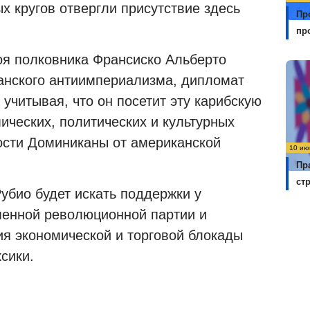
х кругов отвергли присутствие здесь
Пр
пр
оя полковника Франсиско Альберто
анского антиимпериализма, дипломат
 учитывая, что он посетит эту карибскую
ических, политических и культурных
ости Доминиканы от американской
10 ию
Пр
ст
убио будет искать поддержки у
менной революционной партии и
ия экономической и торговой блокады
сики.