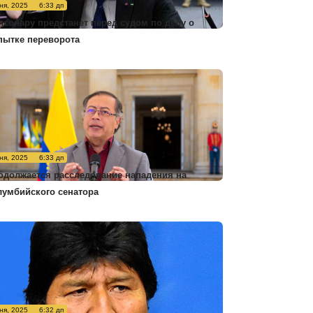
ня, 2025
6:33 дп
лсонару предстанет перед судом по делу о
пытке переворота
ня, 2025
6:33 дп
одолжается расследование нападения на
лумбийского сенатора
ня, 2025
6:32 дп