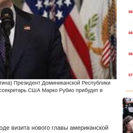
.
06
.
06
.
06
.
07
тина) Президент Доминиканской Республики
оссекретарь США Марко Рубио прибудет в
оде визита нового главы американской