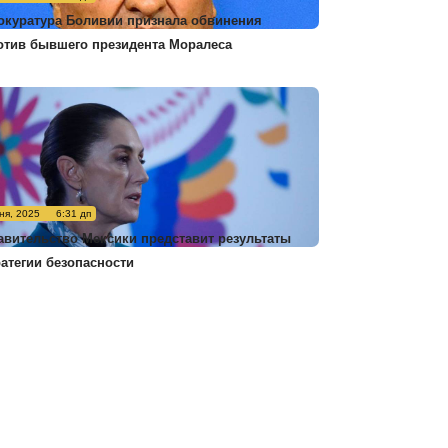
окуратура Боливии признала обвинения
отив бывшего президента Моралеса
ня, 2025
6:31 дп
авительство Мексики представит результаты
ратегии безопасности