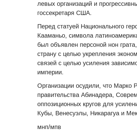
левых организаций и прогрессивны
госсекретаря США.
Перед статуей Национального гер
Кааманьо, символа латиноамерик
был объявлен персоной нон грата,
страну с целью укрепления эконом
связей с целью усиления зависим
империи.
Организации осудили, что Марко Р
правительства Абинадера, Совре
оппозиционных кругов для усилен
Кубы, Венесуэлы, Никарагуа и Мек
мнп/мпв