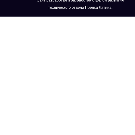
Сайт разработан и разработан отделом развития
технического отдела Пренса Латина.