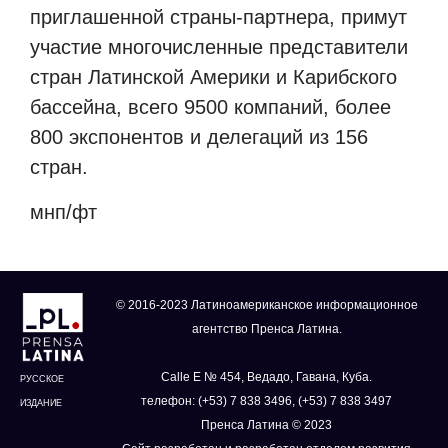
приглашенной страны-партнера, примут
участие многочисленные представители
стран Латинской Америки и Карибского
бассейна, всего 9500 компаний, более
800 экспонентов и делегаций из 156
стран.
мнп/фт
© 2016-2023 Латиноамериканское информационное
агентство Пренса Латина.
Calle E № 454, Ведадо, Гавана, Куба.
РУССКОЕ
телефон: (+53) 7 838 3496, (+53) 7 838 3497
ИЗДАНИЕ
Пренса Латина © 2023