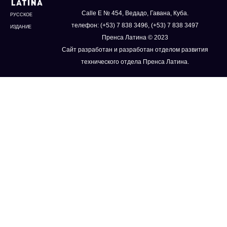
Calle E № 454, Ведадо, Гавана, Куба.
РУССКОЕ
телефон: (+53) 7 838 3496, (+53) 7 838 3497
ИЗДАНИЕ
Пренса Латина © 2023
Сайт разработан и разработан отделом развития
технического отдела Пренса Латина.